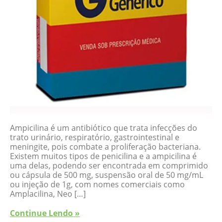
Ampicilina é um antibiótico que trata infecções do
trato urinário, respiratório, gastrointestinal e
meningite, pois combate a proliferação bacteriana.
Existem muitos tipos de penicilina e a ampicilina é
uma delas, podendo ser encontrada em comprimido
ou cápsula de 500 mg, suspensão oral de 50 mg/mL
ou injeção de 1g, com nomes comerciais como
Amplacilina, Neo […]
Continue Lendo »